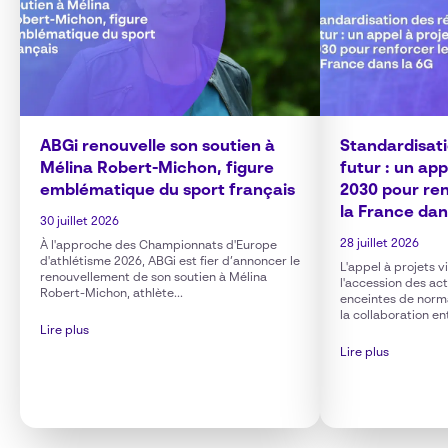
ABGi renouvelle son soutien à
Standardisat
Mélina Robert-Michon, figure
futur : un ap
emblématique du sport français
2030 pour ren
la France dan
30 juillet 2026
28 juillet 2026
À l'approche des Championnats d'Europe
d'athlétisme 2026, ABGi est fier d’annoncer le
L'appel à projets 
renouvellement de son soutien à Mélina
l'accession des ac
Robert-Michon, athlète...
enceintes de norm
la collaboration en
Lire plus
Lire plus