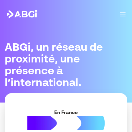
ABGi, un réseau de
proximité, une
présence à
l’international.
En France