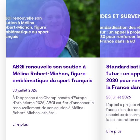
ABGi renouvelle son soutien à
Standardisat
Mélina Robert-Michon, figure
futur : un ap
emblématique du sport français
2030 pour ren
la France dan
30 juillet 2026
28 juillet 2026
À l'approche des Championnats d'Europe
d'athlétisme 2026, ABGi est fier d’annoncer le
L'appel à projets 
renouvellement de son soutien à Mélina
l'accession des ac
Robert-Michon, athlète...
enceintes de norm
la collaboration en
Lire plus
Lire plus