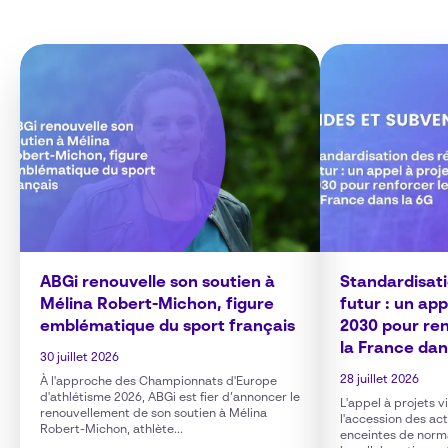
ABGi renouvelle son soutien à
Standardisat
Mélina Robert-Michon, figure
futur : un ap
emblématique du sport français
2030 pour ren
la France dan
30 juillet 2026
28 juillet 2026
À l'approche des Championnats d'Europe
d'athlétisme 2026, ABGi est fier d’annoncer le
L'appel à projets 
renouvellement de son soutien à Mélina
l'accession des ac
Robert-Michon, athlète...
enceintes de norm