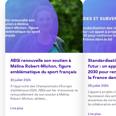
ABGi renouvelle son soutien à
Standardisat
Mélina Robert-Michon, figure
futur : un ap
emblématique du sport français
2030 pour ren
la France dan
30 juillet 2026
28 juillet 2026
À l'approche des Championnats d'Europe
d'athlétisme 2026, ABGi est fier d’annoncer le
L'appel à projets 
renouvellement de son soutien à Mélina
l'accession des ac
Robert-Michon, athlète...
enceintes de norm
la collaboration en
Lire plus
Lire plus