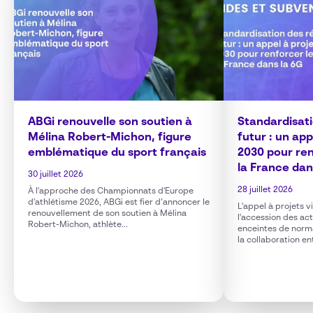
ABGi renouvelle son soutien à
Standardisat
Mélina Robert-Michon, figure
futur : un ap
emblématique du sport français
2030 pour ren
la France dan
30 juillet 2026
28 juillet 2026
À l'approche des Championnats d'Europe
d'athlétisme 2026, ABGi est fier d’annoncer le
L'appel à projets 
renouvellement de son soutien à Mélina
l'accession des ac
Robert-Michon, athlète...
enceintes de norm
la collaboration en