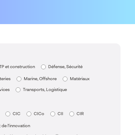
TP et construction
Défense, Sécurité
teries
Marine, Offshore
Matériaux
vices
Transports, Logistique
CIC
CICo
CII
CIR
e l'innovation