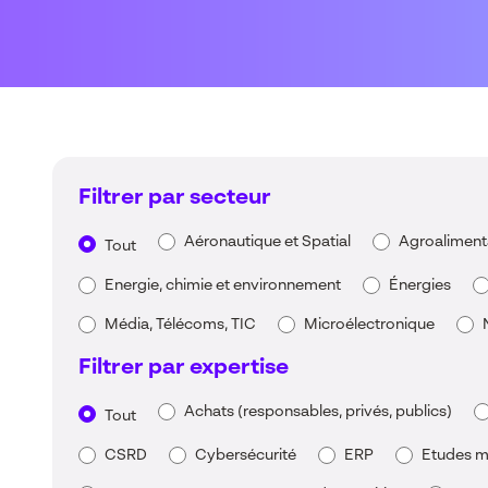
Filtrer par secteur
Aéronautique et Spatial
Agroaliment
Tout
Energie, chimie et environnement
Énergies
Média, Télécoms, TIC
Microélectronique
Filtrer par expertise
Achats (responsables, privés, publics)
Tout
CSRD
Cybersécurité
ERP
Etudes m