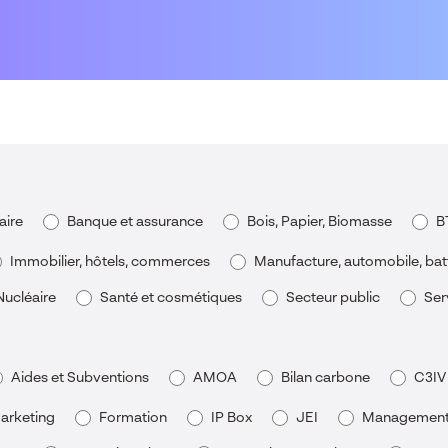
aire
Banque et assurance
Bois, Papier, Biomasse
B
Immobilier, hôtels, commerces
Manufacture, automobile, bat
Nucléaire
Santé et cosmétiques
Secteur public
Ser
Aides et Subventions
AMOA
Bilan carbone
C3IV
arketing
Formation
IP Box
JEI
Management d