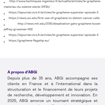
http://www.techniques-ingenieur.fr/actualite/articles/le-graphene-
materiau-du-xxieme-siecle-31936/
https://lejournal.cnrs.fr/articles/le-graphene-superstar-episode-3
https://news.uic.edu/first-use-of-graphene-to-detect-cancer-cells
http://news.mit.edu/2015/desalination-gets-graphene-boost-
jeffrey-grossman-1102
https://lejournal.cnrs.fr/articles/le-graphene-superstar-episode-4
https://graphene-flagship.eu/
A propos d’ABGi
Depuis plus de 35 ans, ABGi accompagne ses
clients en France et à l’international dans la
structuration et le financement de leurs projets
de recherche, développement et innovation. En
2025, ABGi amorce un tournant stratégique et