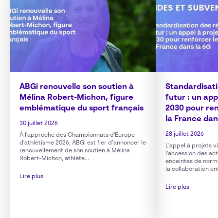
ABGi renouvelle son soutien à
Standardisat
Mélina Robert-Michon, figure
futur : un ap
emblématique du sport français
2030 pour ren
la France dan
30 juillet 2026
28 juillet 2026
À l'approche des Championnats d'Europe
d'athlétisme 2026, ABGi est fier d’annoncer le
L'appel à projets 
renouvellement de son soutien à Mélina
l'accession des ac
Robert-Michon, athlète...
enceintes de norm
la collaboration en
Lire plus
Lire plus