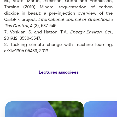
M., Stute, Martin, Axelsson, Gudni and Fridriksson,
Thrainn (2010) Mineral sequestration of carbon
dioxide in basalt: a pre-injection overview of the
CarbFix project.
International Journal of Greenhouse
Gas Control
, 4 (3), 537-545.
Voskian, S. and Hatton, T.A.
Energy Environ. Sci
.,
2019,12, 3530-3547.
Tackling climate change with machine learning.
arXiv:1906.05433, 2019.
Lectures associées