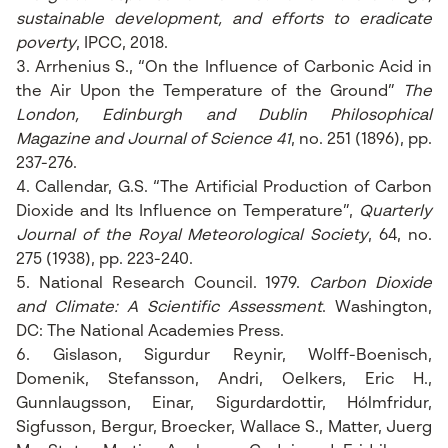
sustainable development, and efforts to eradicate
poverty
, IPCC, 2018.
Arrhenius S., “On the Influence of Carbonic Acid in
the Air Upon the Temperature of the Ground”
The
London, Edinburgh and Dublin Philosophical
Magazine and Journal of Science 41
, no. 251 (1896), pp.
237-276.
Callendar, G.S. “The Artificial Production of Carbon
Dioxide and Its Influence on Temperature”,
Quarterly
Journal of the Royal Meteorological Society
, 64, no.
275 (1938), pp. 223-240.
National Research Council. 1979.
Carbon Dioxide
and Climate: A Scientific Assessment
. Washington,
DC: The National Academies Press.
Gislason, Sigurdur Reynir, Wolff-Boenisch,
Domenik, Stefansson, Andri, Oelkers, Eric H.,
Gunnlaugsson, Einar, Sigurdardottir, Hólmfridur,
Sigfusson, Bergur, Broecker, Wallace S., Matter, Juerg