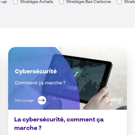
t-up
Stratégie Achats
Stratégie Bas Carbone
Strat
La cybersécurité, comment ça
marche ?