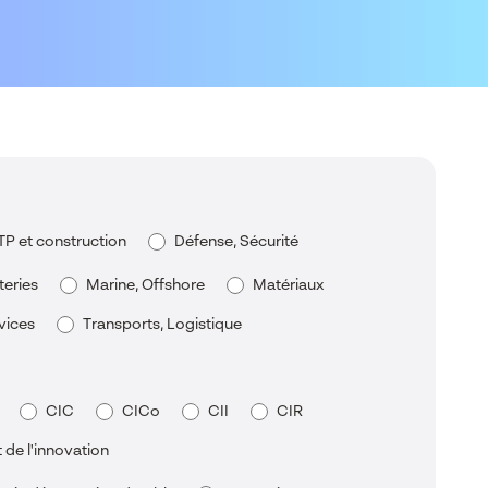
TP et construction
Défense, Sécurité
teries
Marine, Offshore
Matériaux
vices
Transports, Logistique
CIC
CICo
CII
CIR
e l'innovation