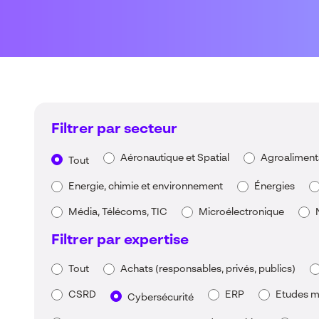
Filtrer par secteur
Aéronautique et Spatial
Agroaliment
Tout
Energie, chimie et environnement
Énergies
Média, Télécoms, TIC
Microélectronique
Filtrer par expertise
Tout
Achats (responsables, privés, publics)
CSRD
ERP
Etudes m
Cybersécurité