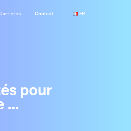
Carrières
Contact
FR
tés pour
e …