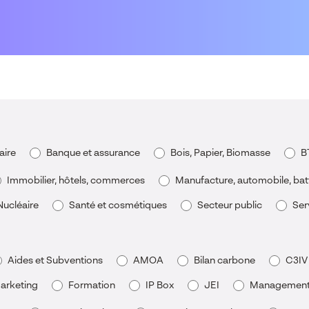
aire
Banque et assurance
Bois, Papier, Biomasse
B
Immobilier, hôtels, commerces
Manufacture, automobile, bat
Nucléaire
Santé et cosmétiques
Secteur public
Ser
Aides et Subventions
AMOA
Bilan carbone
C3IV
arketing
Formation
IP Box
JEI
Management d