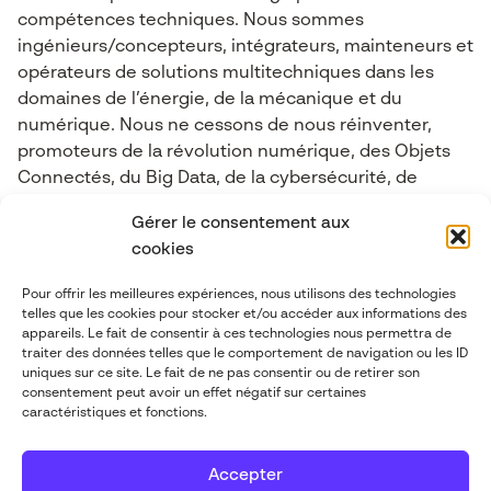
compétences techniques. Nous sommes
ingénieurs/concepteurs, intégrateurs, mainteneurs et
opérateurs de solutions multitechniques dans les
domaines de l’énergie, de la mécanique et du
numérique. Nous ne cessons de nous réinventer,
promoteurs de la révolution numérique, des Objets
Connectés, du Big Data, de la cybersécurité, de
l’industrie 4.0, de l’Intelligence Artificielle et de la
Gérer le consentement aux
Réalité mixte.
cookies
Pour offrir les meilleures expériences, nous utilisons des technologies
Contactez-nous
telles que les cookies pour stocker et/ou accéder aux informations des
appareils. Le fait de consentir à ces technologies nous permettra de
traiter des données telles que le comportement de navigation ou les ID
contact@abgi-france.com
uniques sur ce site. Le fait de ne pas consentir ou de retirer son
consentement peut avoir un effet négatif sur certaines
caractéristiques et fonctions.
+33 4 78 92 40 00
Accepter