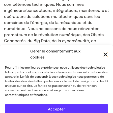
compétences techniques. Nous sommes
ingénieurs/concepteurs, intégrateurs, mainteneurs et
opérateurs de solutions multitechniques dans les
domaines de l’énergie, de la mécanique et du
numérique. Nous ne cessons de nous réinventer,
promoteurs de la révolution numérique, des Objets
Connectés, du Big Data, de la cybersécurité, de
l’industrie 4.0, de l’Intelligence Artificielle et de la
Gérer le consentement aux
Réalité mixte.
cookies
Pour offrir les meilleures expériences, nous utilisons des technologies
Contactez-nous
telles que les cookies pour stocker et/ou accéder aux informations des
appareils. Le fait de consentir à ces technologies nous permettra de
traiter des données telles que le comportement de navigation ou les ID
contact@abgi-france.com
uniques sur ce site. Le fait de ne pas consentir ou de retirer son
consentement peut avoir un effet négatif sur certaines
caractéristiques et fonctions.
+33 4 78 92 40 00
Accepter