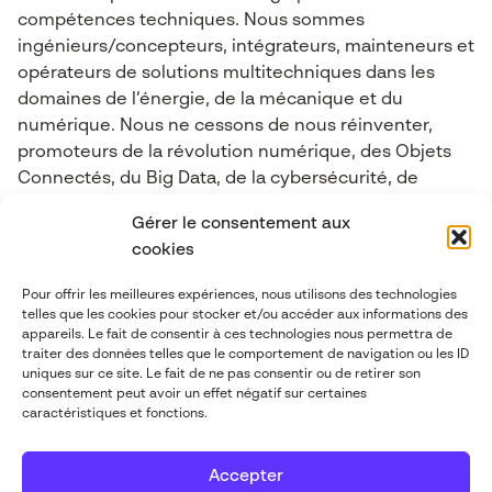
compétences techniques. Nous sommes
ingénieurs/concepteurs, intégrateurs, mainteneurs et
opérateurs de solutions multitechniques dans les
domaines de l’énergie, de la mécanique et du
numérique. Nous ne cessons de nous réinventer,
promoteurs de la révolution numérique, des Objets
Connectés, du Big Data, de la cybersécurité, de
l’industrie 4.0, de l’Intelligence Artificielle et de la
Gérer le consentement aux
Réalité mixte.
cookies
Pour offrir les meilleures expériences, nous utilisons des technologies
Contactez-nous
telles que les cookies pour stocker et/ou accéder aux informations des
appareils. Le fait de consentir à ces technologies nous permettra de
traiter des données telles que le comportement de navigation ou les ID
contact@abgi-france.com
uniques sur ce site. Le fait de ne pas consentir ou de retirer son
consentement peut avoir un effet négatif sur certaines
caractéristiques et fonctions.
+33 4 78 92 40 00
Accepter