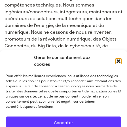
compétences techniques. Nous sommes
ingénieurs/concepteurs, intégrateurs, mainteneurs et
opérateurs de solutions multitechniques dans les
domaines de l’énergie, de la mécanique et du
numérique. Nous ne cessons de nous réinventer,
promoteurs de la révolution numérique, des Objets
Connectés, du Big Data, de la cybersécurité, de
l’industrie 4.0, de l’Intelligence Artificielle et de la
Gérer le consentement aux
Réalité mixte.
cookies
Pour offrir les meilleures expériences, nous utilisons des technologies
Contactez-nous
telles que les cookies pour stocker et/ou accéder aux informations des
appareils. Le fait de consentir à ces technologies nous permettra de
traiter des données telles que le comportement de navigation ou les ID
contact@abgi-france.com
uniques sur ce site. Le fait de ne pas consentir ou de retirer son
consentement peut avoir un effet négatif sur certaines
caractéristiques et fonctions.
+33 4 78 92 40 00
Accepter