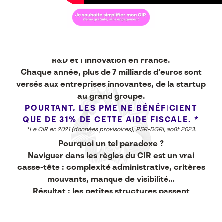
Le Crédit d’Impôt Recherche est, depuis plus de
40 ans, le premier levier fiscal pour financer la
R&D et l’innovation en France.
Chaque année, plus de 7 milliards d’euros sont
versés aux entreprises innovantes, de la startup
au grand groupe.
POURTANT, LES PME NE BÉNÉFICIENT
QUE DE 31% DE CETTE AIDE FISCALE. *
*Le CIR en 2021 (données provisoires), PSR-DGRI, août 2023.
Pourquoi un tel paradoxe ?
Naviguer dans les règles du CIR est un vrai
casse-tête : complexité administrative, critères
mouvants, manque de visibilité…
Résultat : les petites structures passent
souvent à côté du financement qu’elles
méritent.