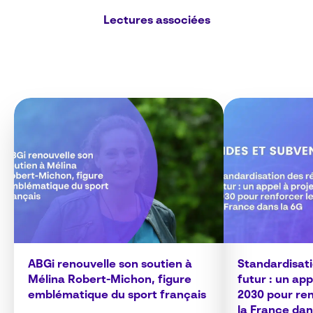
Lectures associées
ABGi renouvelle son soutien à
Standardisat
Mélina Robert-Michon, figure
futur : un ap
emblématique du sport français
2030 pour ren
la France dan