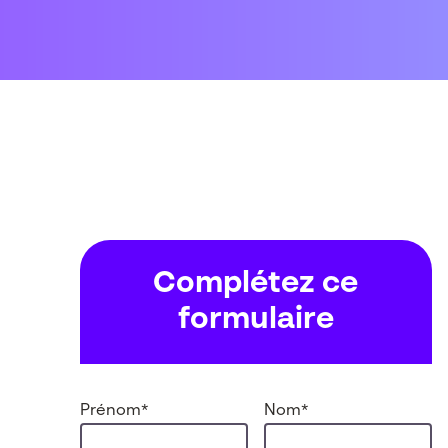
Complétez ce
formulaire
Prénom
*
Nom
*