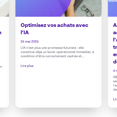
Optimisez vos achats avec
A
n
l’IA
a
l
26 mai 2026
t
L’IA n’est plus une promesse futuriste : elle
constitue déjà un levier opérationnel immédiat, à
e
condition d’être correctement cadrée et...
d
Lire plus
un
4 
AB
se
l’
de
Li