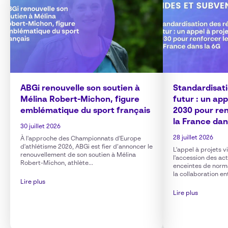
ABGi renouvelle son soutien à
Standardisat
Mélina Robert-Michon, figure
futur : un ap
emblématique du sport français
2030 pour ren
la France dan
30 juillet 2026
28 juillet 2026
À l'approche des Championnats d'Europe
d'athlétisme 2026, ABGi est fier d’annoncer le
L'appel à projets 
renouvellement de son soutien à Mélina
l'accession des ac
Robert-Michon, athlète...
enceintes de norm
la collaboration en
Lire plus
Lire plus