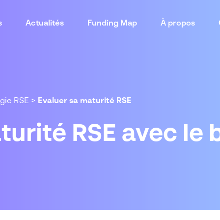
s
Actualités
Funding Map
À propos
égie RSE
>
Evaluer sa maturité RSE
turité RSE avec le