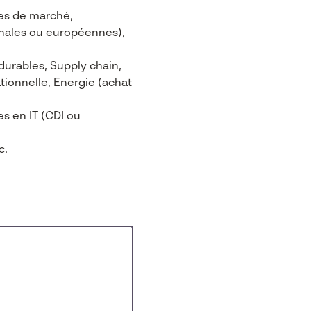
des de marché,
ionales ou européennes),
durables, Supply chain,
ionnelle, Energie (achat
en IT (CDI ou
c.