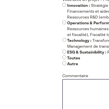
Vous avez un projet ? Pré
Innovation :
Stratégie 
Financements et aides 
Ressources R&D (embau
Operations & Perform
Ressources humaines (
et fiscalité), Fiscalité 
Technology :
Transform
Management de transit
ESG & Sustainibility :
R
Toutes
Autre
Commentaire