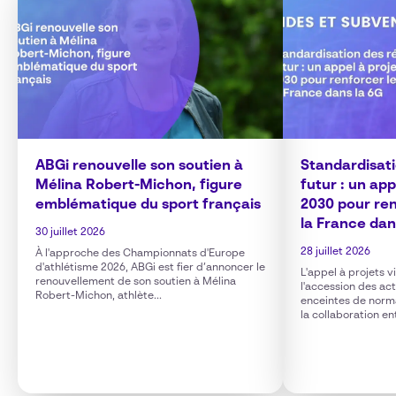
ABGi renouvelle son soutien à
Standardisat
Mélina Robert-Michon, figure
futur : un ap
emblématique du sport français
2030 pour ren
la France dan
30 juillet 2026
28 juillet 2026
À l'approche des Championnats d'Europe
d'athlétisme 2026, ABGi est fier d’annoncer le
L'appel à projets 
renouvellement de son soutien à Mélina
l'accession des ac
Robert-Michon, athlète...
enceintes de norm
la collaboration en