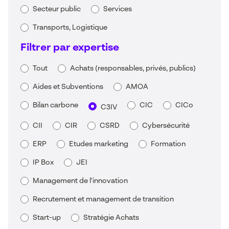
Secteur public
Services
Transports, Logistique
Filtrer par expertise
Tout
Achats (responsables, privés, publics)
Aides et Subventions
AMOA
Bilan carbone
CIC
CICo
C3IV
CII
CIR
CSRD
Cybersécurité
ERP
Etudes marketing
Formation
IP Box
JEI
Management de l'innovation
Recrutement et management de transition
Start-up
Stratégie Achats